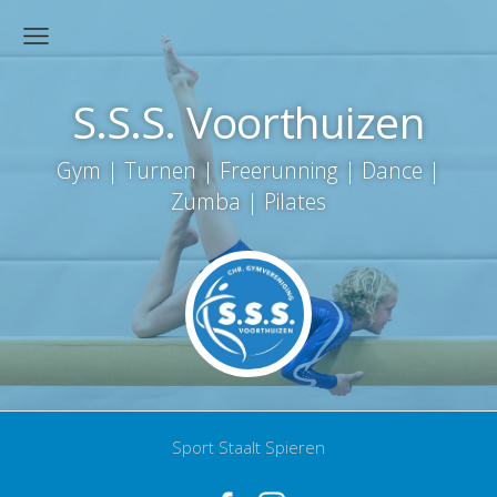
S.S.S. Voorthuizen
Gym | Turnen | Freerunning | Dance |
Zumba | Pilates
Sport Staalt Spieren