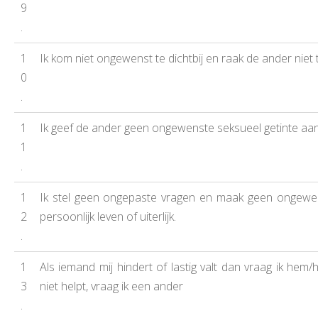
9
.
1
Ik kom niet ongewenst te dichtbij en raak de ander niet t
0
.
1
Ik geef de ander geen ongewenste seksueel getinte aa
1
.
1
Ik stel geen ongepaste vragen en maak geen ongewe
2
persoonlijk leven of uiterlijk.
.
1
Als iemand mij hindert of lastig valt dan vraag ik hem
3
niet helpt, vraag ik een ander
.