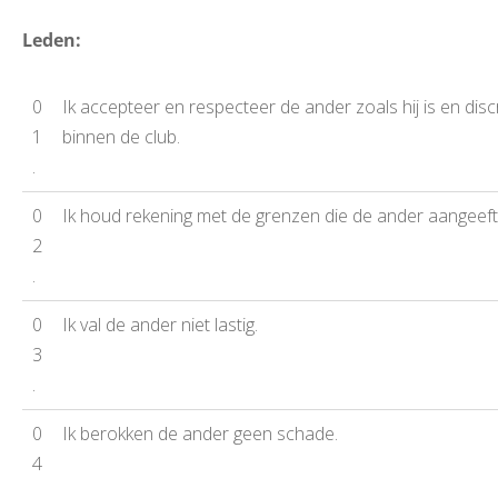
Leden:
0
Ik accepteer en respecteer de ander zoals hij is en disc
1
binnen de club.
.
0
Ik houd rekening met de grenzen die de ander aangeeft
2
.
0
Ik val de ander niet lastig.
3
.
0
Ik berokken de ander geen schade.
4
.