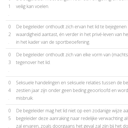
1
veilig kan voelen.
.
0
De begeleider onthoudt zich ervan het lid te bejegenen o
2
waardigheid aantast, én verder in het privé-leven van he
.
in het kader van de sportbeoefening.
0
De begeleider onthoudt zich van elke vorm van (machts)
3
tegenover het lid.
.
0
Seksuele handelingen en seksuele relaties tussen de beg
4
zestien jaar zijn onder geen beding geoorloofd en wo
.
misbruik.
0
De begeleider mag het lid niet op een zodanige wijze aa
5
begeleider deze aanraking naar redelijke verwachting al
.
zal ervaren, zoals doorgaans het geval zal zijn bij het