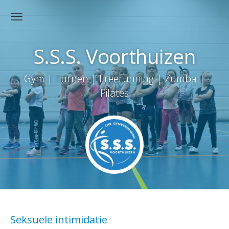
S.S.S. Voorthuizen
Gym | Turnen | Freerunning | Zumba |
Pilates
Seksuele intimidatie