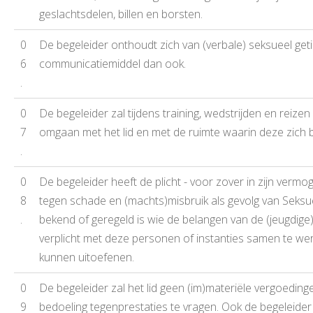
geslachtsdelen, billen en borsten.
0
De begeleider onthoudt zich van (verbale) seksueel getin
6
communicatiemiddel dan ook.
.
0
De begeleider zal tijdens training, wedstrijden en reiz
7
omgaan met het lid en met de ruimte waarin deze zich b
.
0
De begeleider heeft de plicht - voor zover in zijn vermog
8
tegen schade en (machts)misbruik als gevolg van Seksue
.
bekend of geregeld is wie de belangen van de (jeugdige) 
verplicht met deze personen of instanties samen te wer
kunnen uitoefenen.
0
De begeleider zal het lid geen (im)materiële vergoeding
9
bedoeling tegenprestaties te vragen. Ook de begeleider