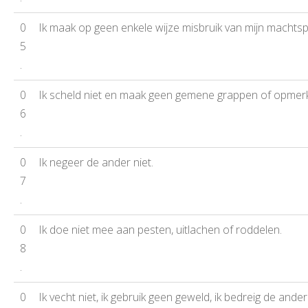
0
Ik maak op geen enkele wijze misbruik van mijn machtspo
5
.
0
Ik scheld niet en maak geen gemene grappen of opmer
6
.
0
Ik negeer de ander niet.
7
.
0
Ik doe niet mee aan pesten, uitlachen of roddelen.
8
.
0
Ik vecht niet, ik gebruik geen geweld, ik bedreig de and